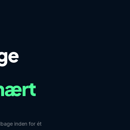
ge
Navn *
nært
lbage inden for ét